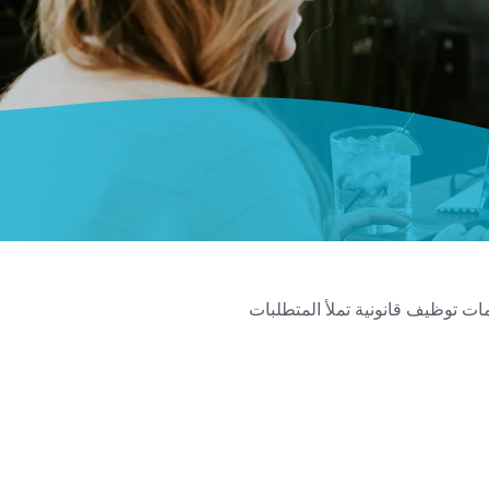
يم خدمات توظيف قانونية تملأ المتطلبات